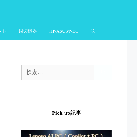
ット
周辺機器
HP/ASUS/NEC
検
索:
Pick up記事