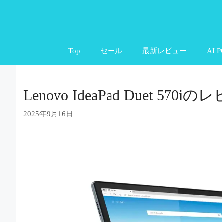
コ
ン
テ
Top
セール
最新レビュー
AI P
ン
ツ
へ
Lenovo IdeaPad Duet 570i
ス
キ
2025年9月16日
ッ
プ