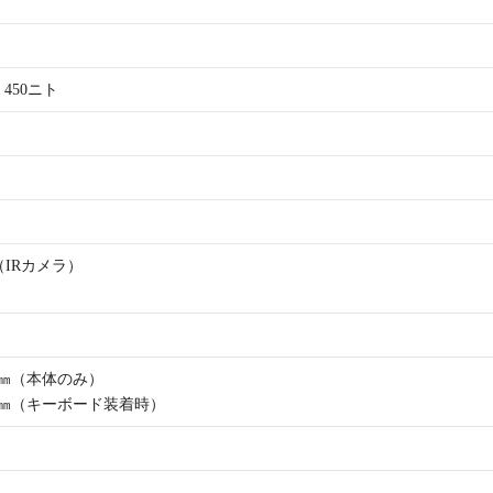
％ 450ニト
（IRカメラ）
 9.45㎜（本体のみ）
× 16.62㎜（キーボード装着時）