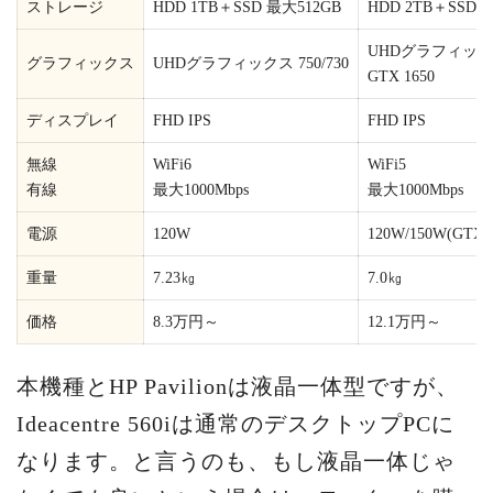
ストレージ
HDD 1TB＋SSD 最大512GB
HDD 2TB＋SSD 
UHDグラフィックス
グラフィックス
UHDグラフィックス 750/730
GTX 1650
ディスプレイ
FHD IPS
FHD IPS
無線
WiFi6
WiFi5
有線
最大1000Mbps
最大1000Mbps
電源
120W
120W/150W(GTX 1
重量
7.23㎏
7.0㎏
価格
8.3万円～
12.1万円～
本機種とHP Pavilionは液晶一体型ですが、
Ideacentre 560iは通常のデスクトップPCに
なります。と言うのも、もし液晶一体じゃ