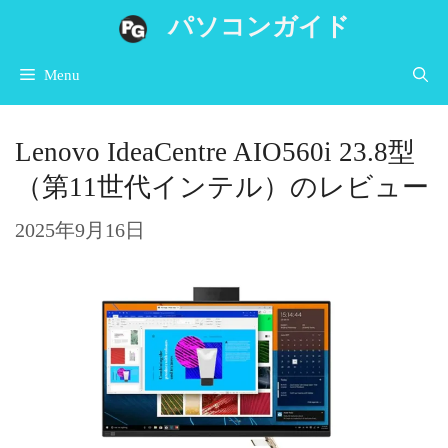
コ
パソコンガイド
ン
Menu
テ
ン
Lenovo IdeaCentre AIO560i 23.8型
ツ
（第11世代インテル）のレビュー
へ
ス
2025年9月16日
キ
ッ
プ