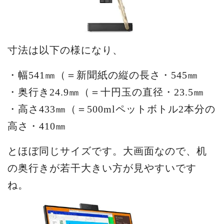
寸法は以下の様になり、
・幅541㎜（＝新聞紙の縦の長さ・545㎜
・奥行き24.9㎜（＝十円玉の直径・23.5㎜
・高さ433㎜（＝500mlペットボトル2本分の
高さ・410㎜
とほぼ同じサイズです。大画面なので、机
の奥行きが若干大きい方が見やすいです
ね。