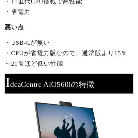
・11世代CPU搭載で高性能
・省電力
悪い点
・USB-Cが無い
・CPUが省電力版なので、通常版より15％
～20％ほど低い性能
I
deaCentre AIO560iの特徴