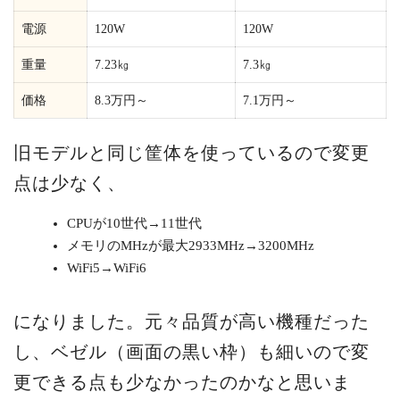
電源
120W
120W
重量
7.23㎏
7.3㎏
価格
8.3万円～
7.1万円～
旧モデルと同じ筐体を使っているので変更
点は少なく、
CPUが10世代→11世代
メモリのMHzが最大2933MHz→3200MHz
WiFi5→WiFi6
になりました。元々品質が高い機種だった
し、ベゼル（画面の黒い枠）も細いので変
更できる点も少なかったのかなと思いま