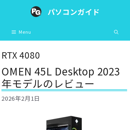
コ
パソコンガイド
ン
テ
ン
Menu
ツ
へ
RTX 4080
ス
OMEN 45L Desktop 2023
キ
ッ
年モデルのレビュー
プ
2026年2月1日