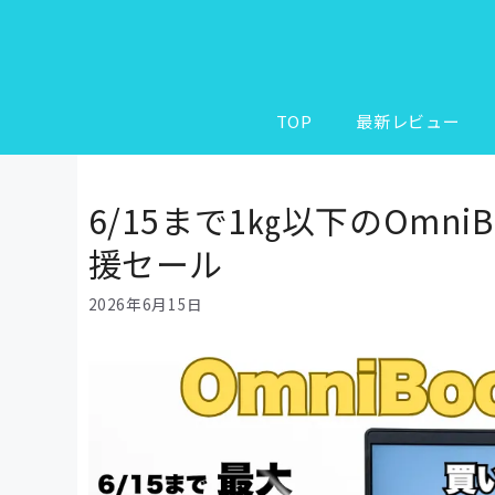
コ
ン
テ
ン
ツ
TOP
最新レビュー
へ
ス
キ
6/15まで1㎏以下のOmn
ッ
援セール
プ
2026年6月15日