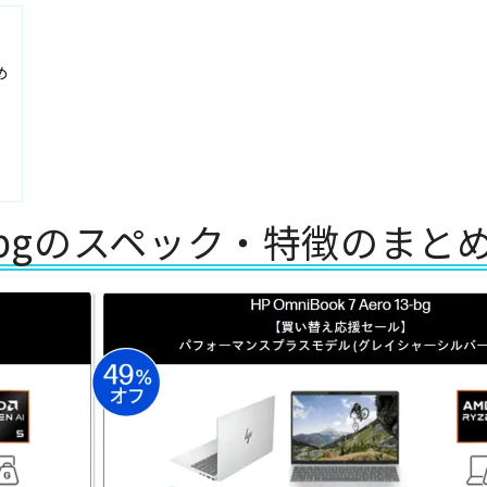
め
o 13-bgのスペック・特徴のまと