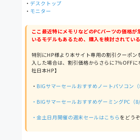
・
デスクトップ
・
モニター
ここ最近特にメモリなどのPCパーツの価格が
いるモデルもあるため、購入を検討されてい
特別にHP様より本サイト専用の割引クーポンを
入した場合は、割引価格からさらに7％OFFに
社日本HP】
・
BIGサマーセールおすすめノートパソコン（8
・
BIGサマーセールおすすめゲーミングPC（8/
・金土日月開催の週末セールは
こちら
をどう