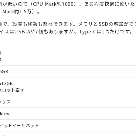
性能が低いので（CPU Mark約7000）、ある程度快適に使い
Mark約1.5万）。
量で、設置も移動も楽々できます。メモリとSSDの増設がで
はUSB-Aが7個もありますが、Type-Cは1つだけです。
0
0
16GB
 512GB
3.0スロット空き
ックス
 Home
ギガビットイーサネット