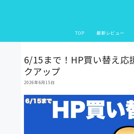
コ
ン
テ
ン
ツ
TOP
最新レビュー
へ
ス
キ
6/15まで！HP買い替え
ッ
クアップ
プ
2026年6月15日