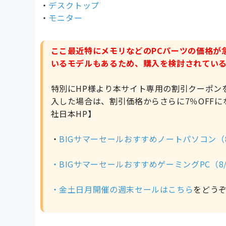
・
デスクトップ
・
モニター
ここ最近特にメモリなどのPCパーツの価格が
いるモデルもあるため、購入を検討されてい
特別にHP様より本サイト専用の割引クーポンを
入した場合は、割引価格からさらに7％OFFに
社日本HP】
・
BIGサマーセールおすすめノートパソコン（8
・
BIGサマーセールおすすめゲーミングPC（8/
・金土日月開催の週末セールは
こちら
をどう