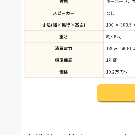
付属
キーボード、
スピーカー
なし
寸法(幅×奥行×高さ)
100 × 303.5
重さ
約3.8㎏
消費電力
180w 80PLU
標準保証
1年間
価格
10.2万円～