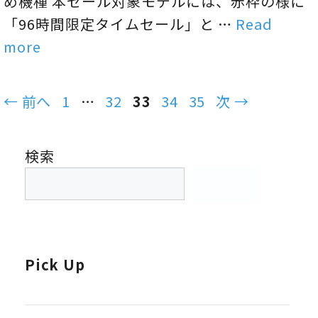
め機種 本セール対象モデルには、赤枠の様に
「96時間限定タイムセール」と …
Read
more
ペ
ペ
ペ
ペ
ペ
←
前へ
1
…
32
33
34
35
次
→
ー
ー
ー
ー
ー
ジ
ジ
ジ
ジ
ジ
検索
search
Pick Up