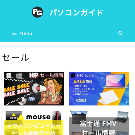
コ
パソコンガイド
ン
テ
ン
Menu
ツ
へ
セール
ス
キ
ッ
プ