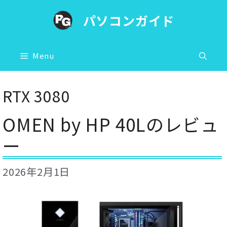
コ
パソコンガイド
ン
テ
ン
Menu
ツ
へ
RTX 3080
ス
OMEN by HP 40Lのレビュ
キ
ッ
ー
プ
2026年2月1日