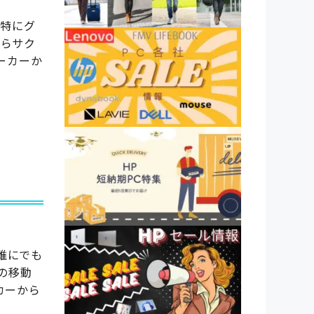
で、特にグ
ならサク
ーカーか
、誰にでも
の移動
カーから