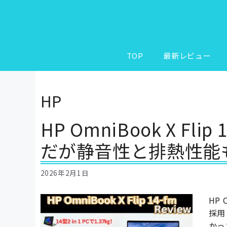
コ
ン
テ
ン
ツ
TOP
最新レビュー
へ
ス
キ
HP
ッ
プ
HP OmniBook X F
だが静音性と排熱性能
2026年2月1日
HP 
採用
かっ