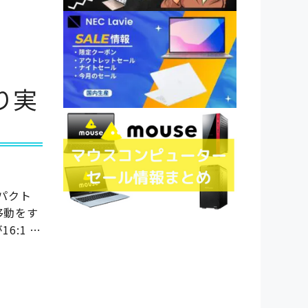
あり実
ンパクト
移動をす
:1 …