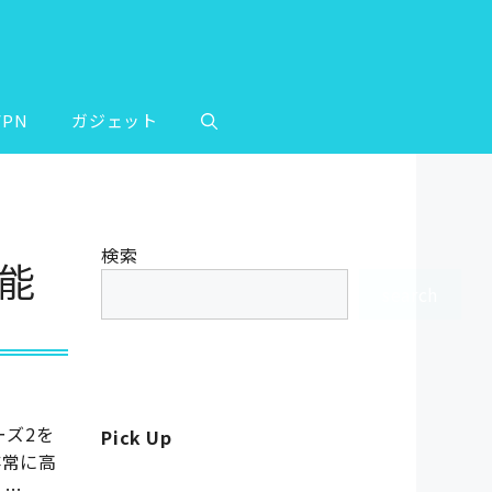
VPN
ガジェット
検索
性能
search
リーズ2を
Pick Up
非常に高
 …