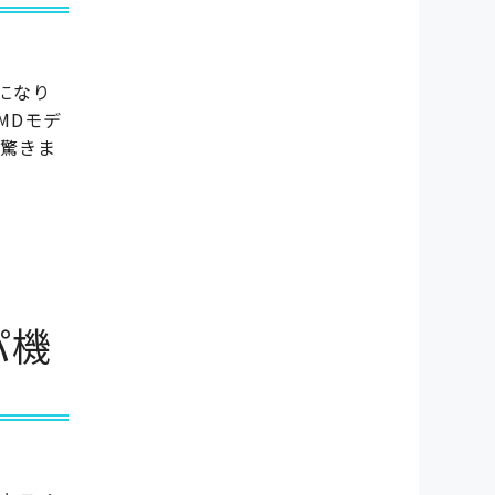
になり
MDモデ
と驚きま
パ機