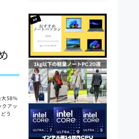
め
最大58％
ックアッ
をどう