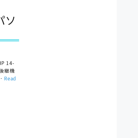
パソ
 14-
、後継機
…
Read