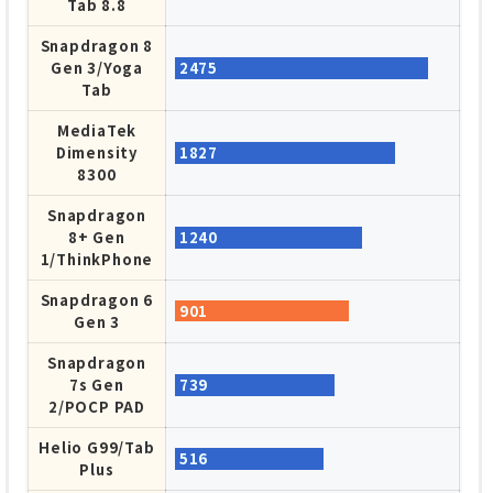
Tab 8.8
Snapdragon
413
680
Snapdragon 8
Gen 3/Yoga
2475
Helio G85
403
Tab
MediaTek
Dimensity
1827
8300
Snapdragon
8+ Gen
1240
1/ThinkPhone
Snapdragon 6
901
Gen 3
Snapdragon
7s Gen
739
2/POCP PAD
Helio G99/Tab
516
Plus