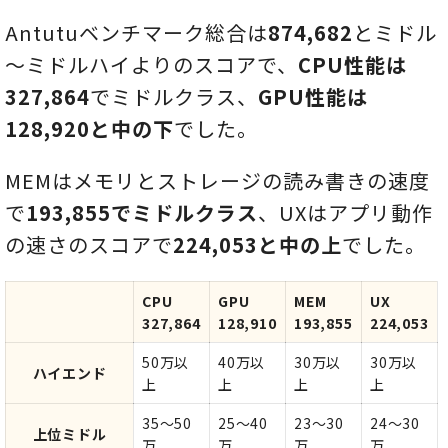
Antutuベンチマーク総合は
874,682
とミドル
～ミドルハイよりのスコアで、
CPU性能は
327,864
でミドルクラス、
GPU性能は
128,920と中の下
でした。
MEMはメモリとストレージの読み書きの速度
で
193,855でミドルクラス
、UXはアプリ動作
の速さのスコアで
224,053と中の上
でした。
CPU
GPU
MEM
UX
327,864
128,910
193,855
224,053
50万以
40万以
30万以
30万以
ハイエンド
上
上
上
上
35～50
25～40
23～30
24～30
上位ミドル
万
万
万
万