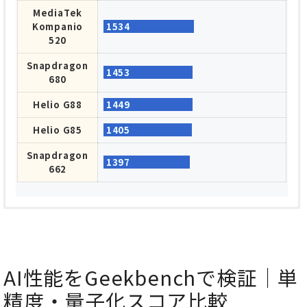
MediaTek
Kompanio
1534
520
Snapdragon
1453
680
Helio G88
1449
Helio G85
1405
Snapdragon
1397
662
Geekbench 6 シングルコア
オレンジ色・・・本機種 青・・・比較
Snapdragon
AI性能をGeekbenchで検証｜単
2206
8 Gen 3
精度・量子化スコア比較
Snapdragon