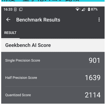
1781
8+ Gen 1
Snapdragon
1047
870
Snapdragon
1039
7s Gen 2
Snapdragon
1019
6 Gen 3
MediaTek
Dimensity
967
7050
Snapdragon
886
695
MediaTek
Kompanio
739
1300T
MediaTek