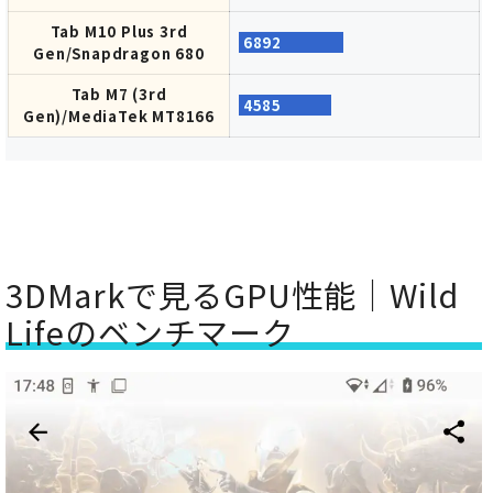
Tab M10 Plus 3rd
6892
Gen/Snapdragon 680
Tab M7 (3rd
4585
Gen)/MediaTek MT8166
3DMarkで見るGPU性能｜Wild
Lifeのベンチマーク