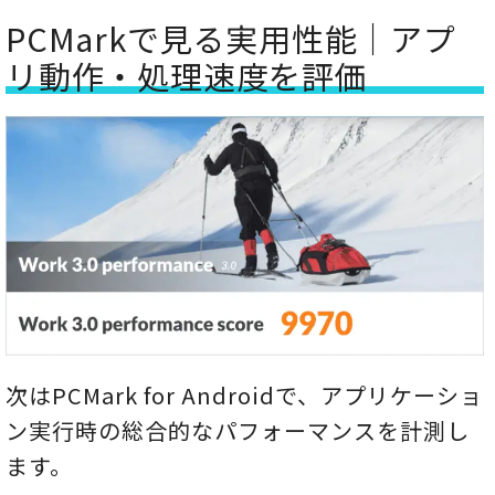
Snapdragon 8
Snapdragon 8
PCMarkで見る実用性能｜アプ
Gen 3/Legion
Gen 3/Legion
2918
4676
リ動作・処理速度を評価
Tab 8.8
Tab 8.8
Snapdragon 8
Snapdragon 8
Gen 3/Yoga
Gen 3/Yoga
2461
3714
Tab
Tab
MediaTek
MediaTek
Dimensity
Dimensity
1855
3156
8300
8300
Snapdragon 6
Snapdragon
1639
2819
8+ Gen 1
Gen 3
Snapdragon 6
Snapdragon
1260
2114
8+ Gen 1
Gen 3
次はPCMark for Androidで、アプリケーショ
Snapdragon
Snapdragon
660
1456
ン実行時の総合的なパフォーマンスを計測し
7s Gen 2
7s Gen 2
ます。
Helio G99
Idea
515
Tab/Dimensity
1050