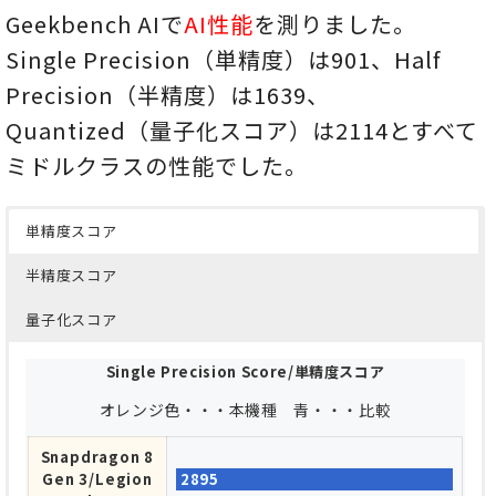
736
Helio G99
Geekbench AIで
AI性能
を測りました。
Snapdragon
Single Precision（単精度）は901、Half
644
750G
Precision（半精度）は1639、
MediaTek
Quantized（量子化スコア）は2114とすべて
Kompanio
619
520
ミドルクラスの性能でした。
Snapdragon
610
690 5G
単精度スコア
MediaTek
565
半精度スコア
Helio G99
量子化スコア
Snapdragon
553
7c Gen 2
Single Precision Score/単精度スコア
Snapdragon
551
オレンジ色・・・本機種 青・・・比較
730G
MediaTek
Snapdragon 8
495
Helio G90T
Gen 3/Legion
2895