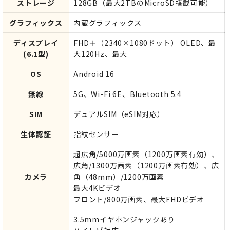
ストレージ
128GB（最大2TBのMicroSD搭載可能）
グラフィックス
内蔵グラフィックス
ディスプレイ
FHD＋（2340×1080ドット） OLED、最
(6.1型)
大120Hz、最大
OS
Android 16
無線
5G、Wi-Fi 6E、Bluetooth 5.4
SIM
デュアルSIM（eSIM対応）
生体認証
指紋センサー
超広角/5000万画素（1200万画素有効）、
広角/1300万画素（1200万画素有効）、広
カメラ
角（48mm）/1200万画素
最大4Kビデオ
フロント/800万画素、最大FHDビデオ
3.5mmイヤホンジャックあり