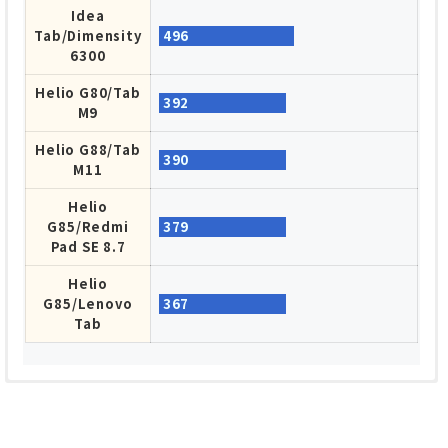
Idea
Tab/Dimensity
496
6300
Helio G80/Tab
392
M9
Helio G88/Tab
390
M11
Helio
G85/Redmi
379
Pad SE 8.7
Helio
G85/Lenovo
367
Tab
Half Precision Score/半精度スコア
Quantized Score/量子化スコア
オレンジ色・・・本機種 青・・・比較
オレンジ色・・・本機種 青・・・比較