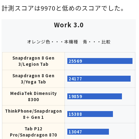
Idea
6300
計測スコアは9970と低めのスコアでした。
Tab/Dimensity
514
Helio G99
6300
942
Work 3.0
Helio G80/Tab
Helio G88/Tab
396
757
M11
M9
オレンジ色・・・本機種 青・・・比較
Helio G88/Tab
Helio G80/Tab
383
717
M11
M9
Snapdragon 8 Gen
25569
Helio
Helio
3/Legion Tab
G85/Redmi
G85/Redmi
380
712
Pad SE 8.7
Pad SE 8.7
Snapdragon 8 Gen
24177
3/Yoga Tab
Helio
Helio
G85/Lenovo
G85/Lenovo
369
651
MediaTek Dimensity
19859
Tab
Tab
8300
ThinkPhone/Snapdragon
15388
8＋ Gen 1
Tab P12
13047
Pro/Snapdragon 870