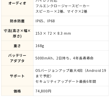
ハイレゾ対応
オーディオ
フルエンクロージャースピーカー
スピーカー×2基、マイク×2基
防水防塵
IP65、IP68
寸法(高さ×幅×
153 × 72 × 8.3 mm
厚さ)
重さ
168g
バッテリー
5000mAh、2日持ち、4年長寿寿命
アダプタ
OSバージョンアップ最大4回（Android 19
サポート
まで予定）
セキュリティアップデート最長6年間
価格
74,800円