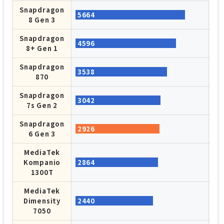
Snapdragon
5664
8 Gen 3
Snapdragon
4596
8+ Gen 1
Snapdragon
3538
870
Snapdragon
3042
7s Gen 2
Snapdragon
2926
6 Gen 3
MediaTek
Kompanio
2864
1300T
MediaTek
Dimensity
2440
7050