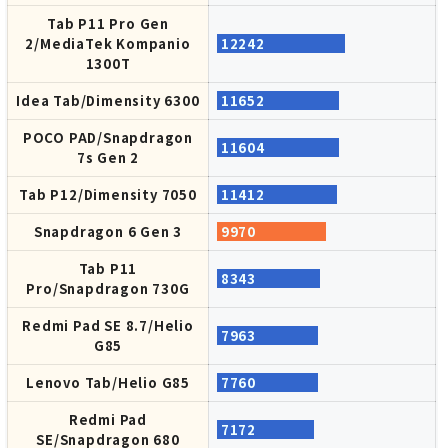
Tab P11 Pro Gen
2/MediaTek Kompanio
12242
1300T
Idea Tab/Dimensity 6300
11652
POCO PAD/Snapdragon
11604
7s Gen 2
Tab P12/Dimensity 7050
11412
Snapdragon 6 Gen 3
9970
Tab P11
8343
Pro/Snapdragon 730G
Redmi Pad SE 8.7/Helio
7963
G85
Lenovo Tab/Helio G85
7760
Redmi Pad
7172
SE/Snapdragon 680