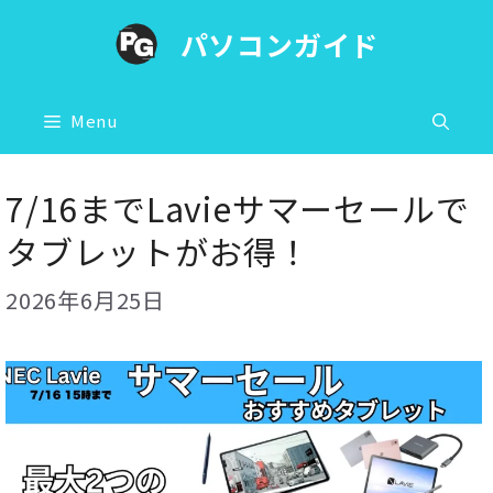
コ
パソコンガイド
ン
テ
ン
Menu
ツ
へ
7/16までLavieサマーセールで
ス
タブレットがお得！
キ
ッ
2026年6月25日
プ