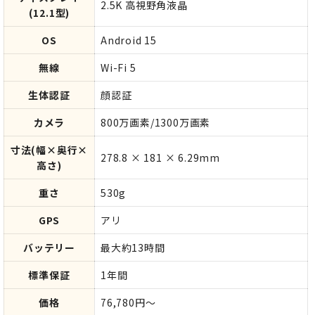
2.5K 高視野角液晶
(12.1型)
OS
Android 15
無線
Wi-Fi 5
生体認証
顔認証
カメラ
800万画素/1300万画素
寸法(幅×奥行×
278.8 × 181 × 6.29mm
高さ)
重さ
530g
GPS
アリ
バッテリー
最大約13時間
標準保証
1年間
価格
76,780円～