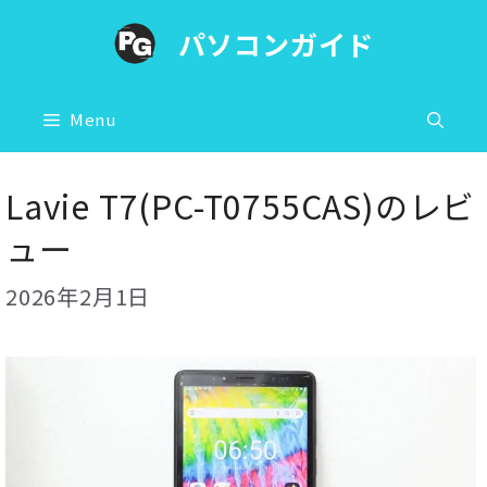
コ
パソコンガイド
ン
テ
ン
Menu
ツ
へ
Lavie T7(PC-T0755CAS)のレビ
ス
ュー
キ
ッ
2026年2月1日
プ