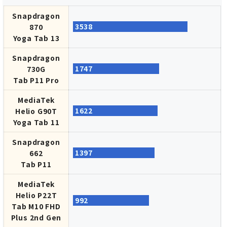
Snapdragon
3538
870
Yoga Tab 13
Snapdragon
1747
730G
Tab P11 Pro
MediaTek
1622
Helio G90T
Yoga Tab 11
Snapdragon
1397
662
Tab P11
MediaTek
Helio P22T
992
Tab M10 FHD
Plus 2nd Gen