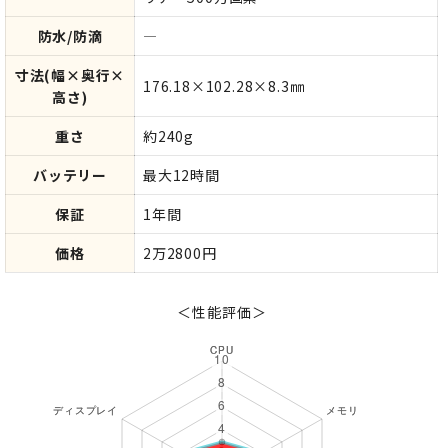
防水/防滴
―
寸法(幅×奥行×
176.18×102.28×8.3㎜
高さ)
重さ
約240g
バッテリー
最大12時間
保証
1年間
価格
2万2800円
＜性能評価＞