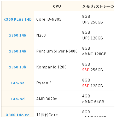
CPU
メモリ/ストレージ
8GB
x360 PLus 14b
Core i3-N305
UFS 256GB
8GB
x360 14b
N200
UFS 128GB
8GB
x360 14b
Pentium Silver N6000
eMMC 128GB
8GB
x360 13b
Kompanio 1200
SSD
256GB
8GB
14b-na
Ryzen 3
SSD
128GB
4GB
14a-nd
AMD 3020e
eMMC 64GB
8GB
X360 14c-cc
11世代Core