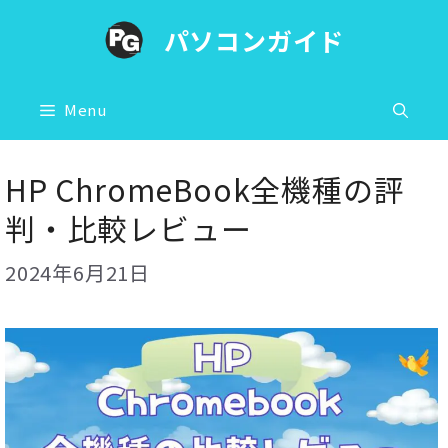
コ
パソコンガイド
ン
テ
ン
Menu
ツ
へ
HP ChromeBook全機種の評
ス
判・比較レビュー
キ
ッ
2024年6月21日
プ