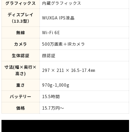
グラフィックス
内蔵グラフィックス
ディスプレイ
WUXGA IPS液晶
（13.3型）
無線
Wi-Fi 6E
カメラ
500万画素＋IRカメラ
生体認証
顔認証
寸法(幅×奥行×
297 × 211 × 16.5-17.4㎜
高さ)
重さ
970g-1,000g
バッテリー
15.5時間
価格
15.7万円～