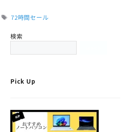
タ
72時間セール
グ
検索
search
Pick Up