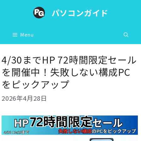
コ
パソコンガイド
ン
テ
ン
Menu
ツ
へ
4/30までHP 72時間限定セール
ス
を開催中！失敗しない構成PC
キ
をピックアップ
ッ
プ
2026年4月28日