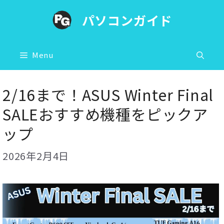
コ
パソコンガイド
ン
テ
ン
Menu
ツ
へ
2/16まで！ASUS Winter Final
ス
SALEおすすめ機種をピックア
キ
ップ
ッ
プ
2026年2月4日